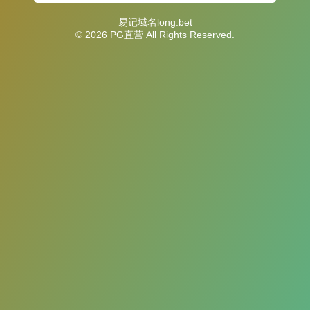
易记域名long.bet
© 2026 PG直营 All Rights Reserved.