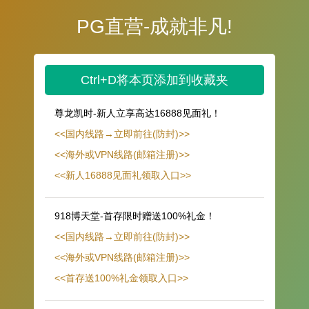
PG直营-成就非凡!
Ctrl+D将本页添加到收藏夹
尊龙凯时-新人立享高达16888见面礼！
<<国内线路→立即前往(防封)>>
<<海外或VPN线路(邮箱注册)>>
<<新人16888见面礼领取入口>>
918博天堂-首存限时赠送100%礼金！
<<国内线路→立即前往(防封)>>
<<海外或VPN线路(邮箱注册)>>
<<首存送100%礼金领取入口>>